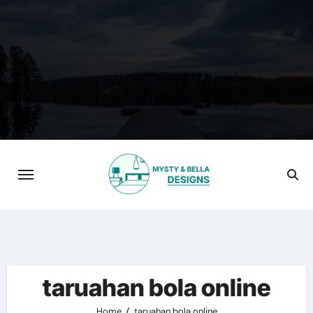
Skip
to
content
taruahan bola online
Home
taruahan bola online