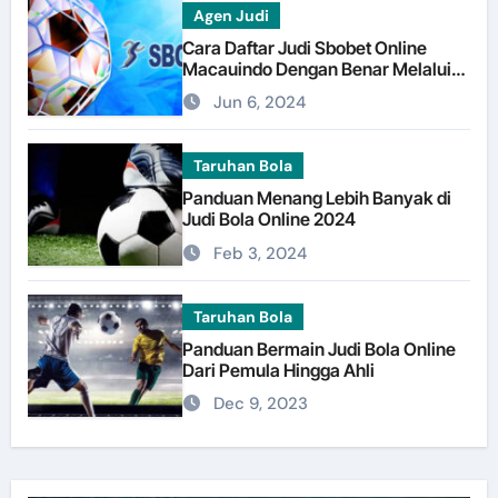
Agen Judi
Cara Daftar Judi Sbobet Online
Macauindo Dengan Benar Melalui
Smartphone
Jun 6, 2024
Taruhan Bola
Panduan Menang Lebih Banyak di
Judi Bola Online 2024
Feb 3, 2024
Taruhan Bola
Panduan Bermain Judi Bola Online
Dari Pemula Hingga Ahli
Dec 9, 2023