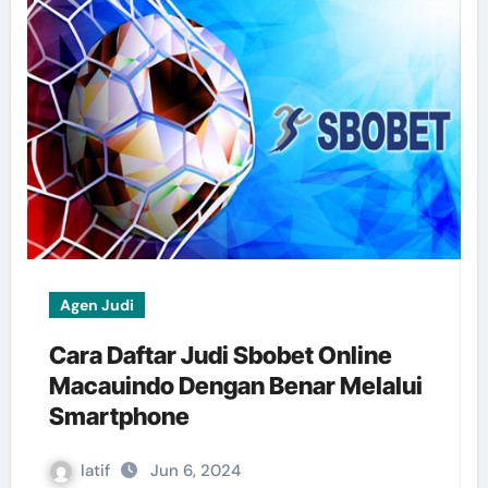
Agen Judi
Cara Daftar Judi Sbobet Online
Macauindo Dengan Benar Melalui
Smartphone
latif
Jun 6, 2024