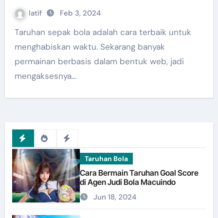
latif
Feb 3, 2024
Taruhan sepak bola adalah cara terbaik untuk
menghabiskan waktu. Sekarang banyak
permainan berbasis dalam bentuk web, jadi
mengaksesnya…
Taruhan Bola
Cara Bermain Taruhan Goal Score
di Agen Judi Bola Macuindo
Jun 18, 2024