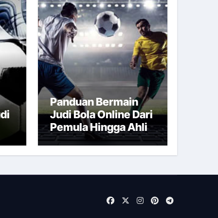
Panduan Bermain
di
Judi Bola Online Dari
Pemula Hingga Ahli