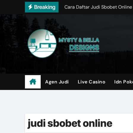
Skip
Breaking
Cara Daftar Judi Sbobet Onlin
to
Panduan Menang Lebih Banyak d
content
Panduan Bermain Judi Bola Onli
Ulasan Lengkap Taruhan Over/U
Cara Menang Besar di Agen Jud
x
Cara Bermain Taruhan Goal Sco
Agen Judi
Live Casino
Idn Pok
judi sbobet online