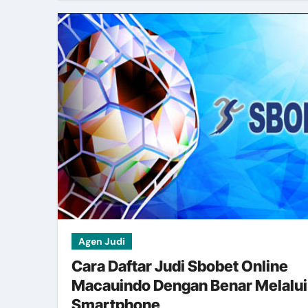
Agen Judi
Cara Daftar Judi Sbobet Online
Macauindo Dengan Benar Melalui
Smartphone