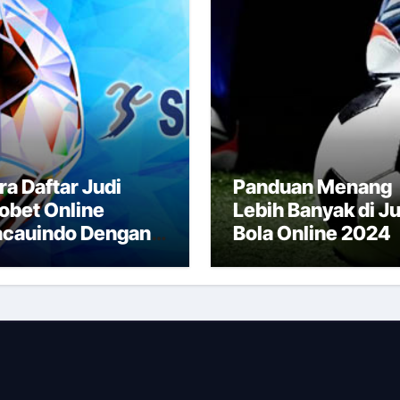
ra Daftar Judi
Panduan Menang
obet Online
Lebih Banyak di Ju
cauindo Dengan
Bola Online 2024
nar Melalui
artphone