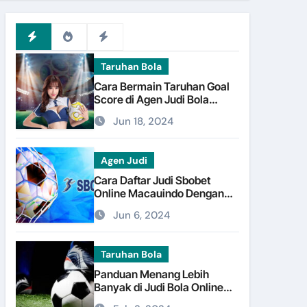
Taruhan Bola
Cara Bermain Taruhan Goal
Score di Agen Judi Bola
Macuindo
Jun 18, 2024
Agen Judi
Cara Daftar Judi Sbobet
Online Macauindo Dengan
Benar Melalui Smartphone
Jun 6, 2024
Taruhan Bola
Panduan Menang Lebih
Banyak di Judi Bola Online
2024